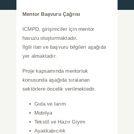
Mentor Başvuru Çağrısı
Basında Biz
ICMPD, girişimciler için mentor
Duyurular
havuzu oluşturmaktadır.
İlgili ilan ve başvuru bilgileri aşağıda
Blog
yer almaktadır.
Proje kapsamında mentorluk
İletişim
konusunda aşağıda sıralanan
sektörlere öncelik
verilmektedir.
Türkçe
Gıda ve tarım
Mobilya
Tekstil ve Hazır Giyim
Ayakkabıcılık