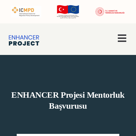
Skip
to
content
Togg
Navi
Ana Sayfa
Hakkımızda
ENHANCER Projesi Mentorluk
Faaliyetler
Başvurusu
Enhancer Pro
Haberler