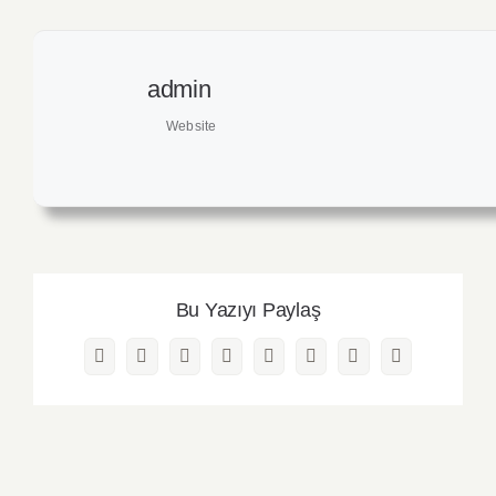
admin
Website
Bu Yazıyı Paylaş
Facebook
Twitter
Reddit
LinkedIn
WhatsApp
Pinterest
Vk
E-
posta