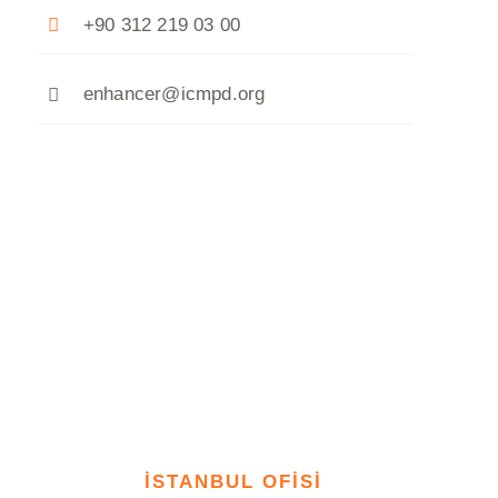
+90 312 219 03 00
enhancer@icmpd.org
İSTANBUL OFİSİ