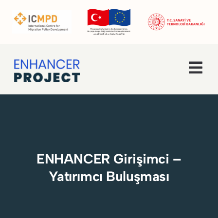
Skip
to
content
Tog
Navi
Ana Sayfa
Hakkımızda
ENHANCER Girişimci –
Faaliyetler
Yatırımcı Buluşması
Enhancer Pro