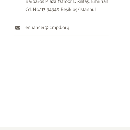
Barbaros Plaza 17.floor Dikilitaş, Emirhan
Cd. No:113 34349 Beşiktaş/İstanbul
enhancer@icmpd.org