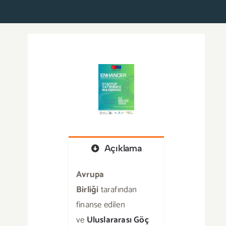
Haberler
Basında Biz
Duyurular
Blog
İletişim
Açıklama
Türkçe
Avrupa
Birliği
tarafından
finanse edilen
ve
Uluslararası Göç