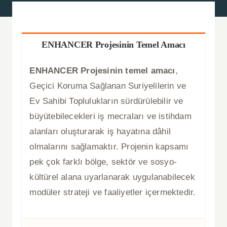
Basında Biz
ENHANCER Projesinin Temel Amacı
Duyurular
ENHANCER Projesinin temel amacı
,
Geçici Koruma Sağlanan Suriyelilerin ve
Blog
Ev Sahibi Toplulukların sürdürülebilir ve
büyütebilecekleri iş mecraları ve istihdam
İletişim
alanları oluşturarak iş hayatına dâhil
olmalarını sağlamaktır. Projenin kapsamı
Türkçe
pek çok farklı bölge, sektör ve sosyo-
kültürel alana uyarlanarak uygulanabilecek
modüler strateji ve faaliyetler içermektedir.