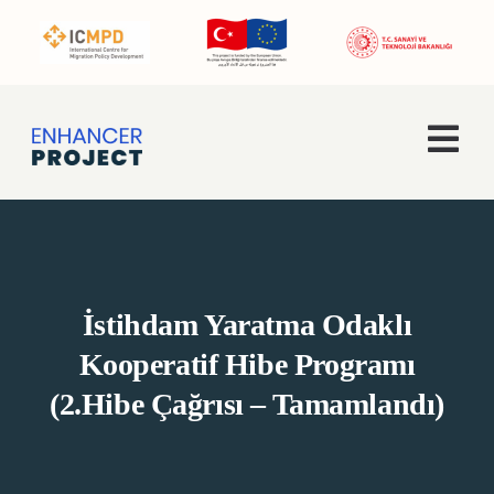
Skip
to
content
Togg
Navi
Ana Sayfa
Hakkımızda
İstihdam Yaratma Odaklı
Faaliyetler
Kooperatif Hibe Programı
(2.Hibe Çağrısı – Tamamlandı)
Enhancer Pro
Haberler