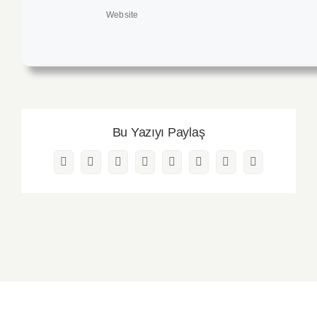
Website
Bu Yazıyı Paylaş
Facebook
Twitter
Reddit
LinkedIn
WhatsApp
Pinterest
Vk
E-
posta