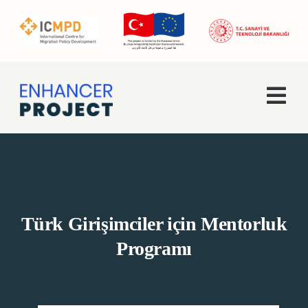
Skip
to
content
Togg
Navi
Ana Sayfa
Hakkımızda
Türk Girişimciler için Mentorluk
Faaliyetler
Programı
Enhancer Pro