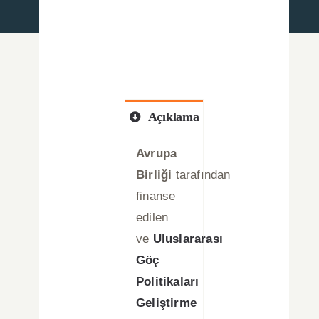
Haberler
Basında Biz
Duyurular
Açıklama
Blog
Avrupa
Birliği
tarafından
İletişim
finanse
edilen
Türkçe
ve
Uluslararası
Göç
Politikaları
Geliştirme