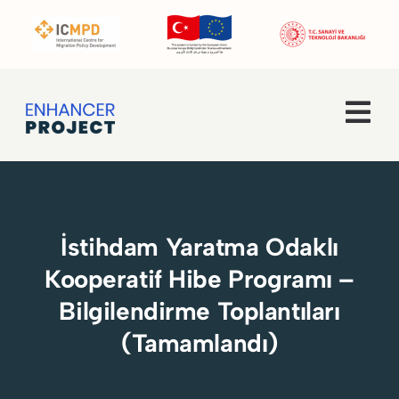
Skip
to
content
Tog
Navi
Ana Sayfa
Hakkımızda
İstihdam Yaratma Odaklı
Kooperatif Hibe Programı –
Faaliyetler
Bilgilendirme Toplantıları
Enhancer Pro
(Tamamlandı)
Haberler