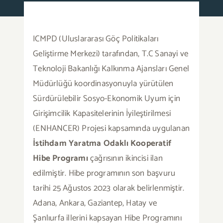
Basında Biz
ICMPD (Uluslararası Göç Politikaları
Geliştirme Merkezi) tarafından, T.C Sanayi ve
Duyurular
Teknoloji Bakanlığı Kalkınma Ajansları Genel
Müdürlüğü koordinasyonuyla yürütülen
Blog
Sürdürülebilir Sosyo-Ekonomik Uyum için
Girişimcilik Kapasitelerinin İyileştirilmesi
İletişim
(ENHANCER) Projesi kapsamında uygulanan
İstihdam Yaratma Odaklı Kooperatif
Türkçe
Hibe Programı
çağrısının ikincisi ilan
edilmiştir. Hibe programının son başvuru
tarihi 25 Ağustos 2023 olarak belirlenmiştir.
Adana, Ankara, Gaziantep, Hatay ve
Şanlıurfa illerini kapsayan Hibe Programını