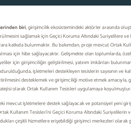
rinden biri
, girişimcilik ekosistemindeki aktörler arasında oluşt
rülmesini sağlamak için Geçici Koruma Altındaki Suriyelilere ve
a katkıda bulunmaktır. Bu bakımdan, proje mevcut Ortak Kullan
ulması için hibe sağlayacaktır. Gelişmekte olan toplumlarda, öz
eliler için girişimciliğin geliştirilmesi, yatırım imkânları bulunm
durulduğunda, işletmeleri destekleyen tesislerin sayısının ve kalit
tirilmesini desteklemek ve girişimciliği motive etmek amacıyla, gir
tratejisi olarak Ortak Kullanım Tesisleri uygulamaya koyulmuştur
ki mevcut işletmelere destek sağlayacak ve potansiyel yeni girişi
Ortak Kullanım Tesisleri’ni Geçici Koruma Altındaki Suriyelilerin
dukları çeşitli hizmetlere erişebildiği girişimci merkezleri olarak