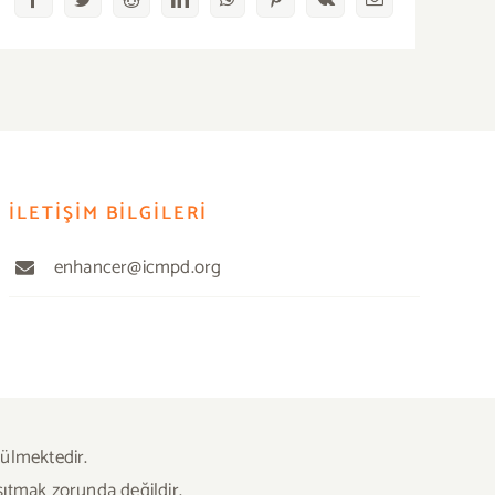
Facebook
Twitter
Reddit
LinkedIn
WhatsApp
Pinterest
Vk
E-
posta
İLETİŞİM BİLGİLERİ
enhancer@icmpd.org
rülmektedir.
sıtmak zorunda değildir.