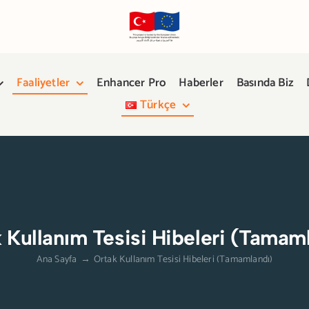
Faaliyetler
Enhancer Pro
Haberler
Basında Biz
Türkçe
 Kullanım Tesisi Hibeleri (Tamam
Ana Sayfa
→
Ortak Kullanım Tesisi Hibeleri (Tamamlandı)