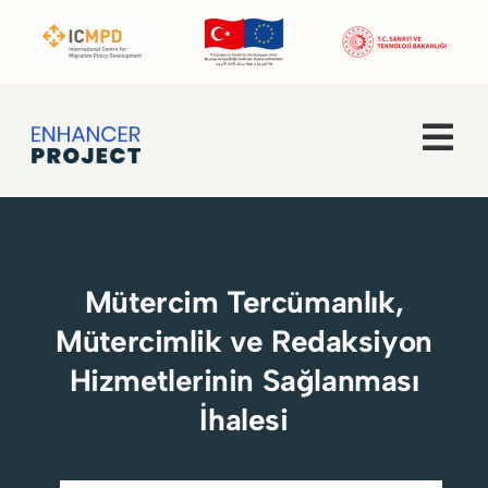
Skip
to
content
Tog
Navi
Ana Sayfa
Hakkımızda
Mütercim Tercümanlık,
Mütercimlik ve Redaksiyon
Faaliyetler
Hizmetlerinin Sağlanması
Enhancer Pro
İhalesi
Haberler