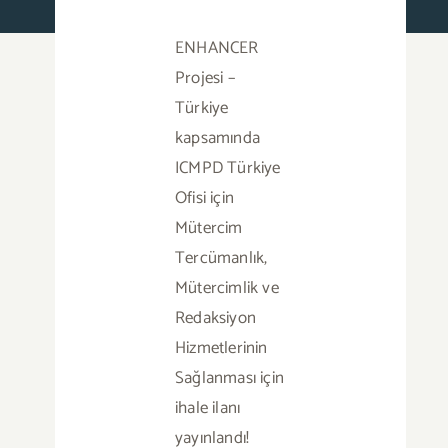
ENHANCER
Basında Biz
Projesi –
Türkiye
Duyurular
kapsamında
ICMPD Türkiye
Blog
Ofisi için
Mütercim
İletişim
Tercümanlık,
Mütercimlik ve
Türkçe
Redaksiyon
Hizmetlerinin
Sağlanması için
ihale ilanı
yayınlandı!