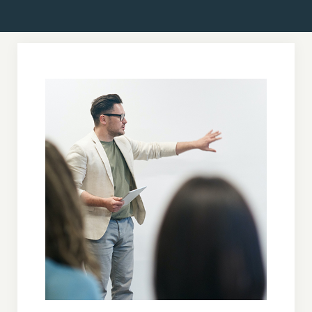
Haberler
Basında Biz
Duyurular
Blog
İletişim
Enhancer Projesi
Türkçe