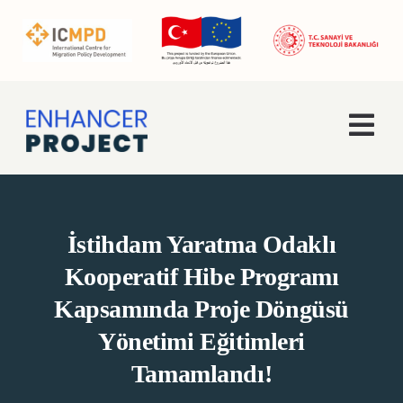
Skip
to
content
Togg
Navi
Ana Sayfa
İstihdam Yaratma Odaklı
Hakkımızda
Kooperatif Hibe Programı
Faaliyetler
Kapsamında Proje Döngüsü
Yönetimi Eğitimleri
Enhancer Pro
Tamamlandı!