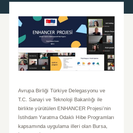
Haberler
Basında Biz
Duyurular
Blog
İletişim
Avrupa Birliği Türkiye Delegasyonu ve
Türkçe
T.C. Sanayi ve Teknoloji Bakanlığı ile
birlikte yürütülen ENHANCER Projesi’nin
İstihdam Yaratma Odaklı Hibe Programları
kapsamında uygulama illeri olan Bursa,