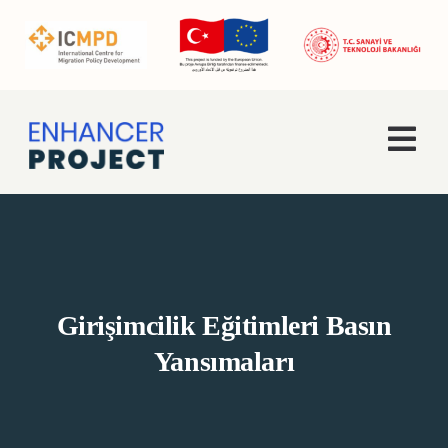
Skip
to
content
Togg
Navi
Ana Sayfa
Hakkımızda
Girişimcilik Eğitimleri Basın
Faaliyetler
Yansımaları
Enhancer Pro