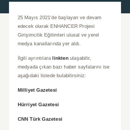
Haberler
25 Mayıs 2021’de başlayan ve devam
Basında Biz
edecek olarak ENHANCER Projesi
Girişimcilik Eğitimleri ulusal ve yerel
Duyurular
medya kanallarında yer aldı.
Blog
İlgili ayrıntılara
linkten
ulaşabilir,
medyada çıkan bazı haber sayfalarını ise
İletişim
aşağıdaki listede bulabilirsiniz:
Milliyet Gazetesi
Türkçe
Hürriyet Gazetesi
CNN Türk Gazetesi