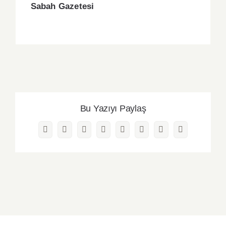
Sabah Gazetesi
Bu Yazıyı Paylaş
Facebook
Twitter
Reddit
LinkedIn
WhatsApp
Pinterest
Vk
E-
posta