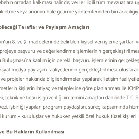
 sebebin ortadan kalkması halinde; veriler ilgili tüm mevzuatlar
ok etme veya anonim hale getirme yöntemlerinden biri aracılığıyl
labileceği Taraflar ve Paylaşım Amaçları
nun’un 8. ve 9. maddelerinde belirtilen kişisel veri işleme şartları
jeye başvuru ve değerlendirme işlemlerinin gerçekleştirilmes
luşması’na katılım için gerekli başvuru işlemlerinin gerçekleş
osyal medya paylaşım faaliyetlerinin gerçekleştirilmesi, uluslar
 ve projeler hakkında bilgilendirmeler yapılarak iletişim faaliyet
lerin kişilerin ihtiyaç ve taleplerine göre planlanması ile ICMPD 
kuki, teknik ve ticari iş güvenliğinin temini amaçları dahilinde T.C.
ezi, işbirliği yapılan program paydaşları, süreç kapsamında hiz
i kurum – kuruluşlar ve hukuken yetkili özel hukuk tüzel kişileri il
 ve Bu Hakların Kullanılması