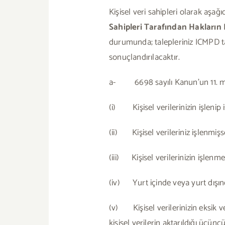
Kişisel veri sahipleri olarak aşağ
Sahipleri Tarafından Hakların 
durumunda; talepleriniz ICMPD t
sonuçlandırılacaktır.
a- 6698 sayılı Kanun’un 11. madd
(i) Kişisel verilerinizin işlenip
(ii) Kişisel verileriniz işlenmişse
(iii) Kişisel verilerinizin işlen
(iv) Yurt içinde veya yurt dışında 
(v) Kişisel verilerinizin eksik 
kişisel verilerin aktarıldığı üçüncü