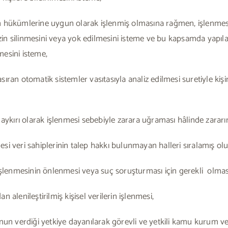
n hükümlerine uygun olarak işlenmiş olmasına rağmen, işlenmesi
izin silinmesini veya yok edilmesini isteme ve bu kapsamda yapılan
lmesini isteme,
sıran otomatik sistemler vasıtasıyla analiz edilmesi suretiyle kiş
a aykırı olarak işlenmesi sebebiyle zarara uğraması hâlinde zararı
si veri sahiplerinin talep hakkı bulunmayan halleri sıralamış o
şlenmesinin önlenmesi veya suç soruşturması için gerekli olmas
an alenileştirilmiş kişisel verilerin işlenmesi,
unun verdiği yetkiye dayanılarak görevli ve yetkili kamu kurum v