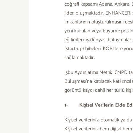
coğrafi kapsamı Adana, Ankara, B
ilden oluşmaktadır. ENHANCER, s
imkânlarının oluşturulmasını dest
yeni kurulan veya büyüme potansi
eğitimleri, iş dünyası buluşmaları
(start-up) hibeleri, KOBİ’lere yö
sağlamaktadır.
İşbu Aydınlatma Metni; ICMPD t
Buluşması’na katılacak katılımcı
görüntü kaydı dahil her türlü kişi
1- Kişisel Verilerin Elde Ed
Kişisel verileriniz, otomatik ya d
Kişisel verileriniz hem dijital he