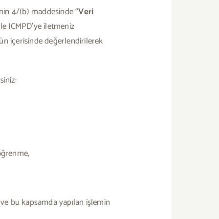
ni’nin 4/(b) maddesinde “
Veri
erle ICMPD’ye iletmeniz
n içerisinde değerlendirilerek
iniz:
 öğrenme,
me ve bu kapsamda yapılan işlemin