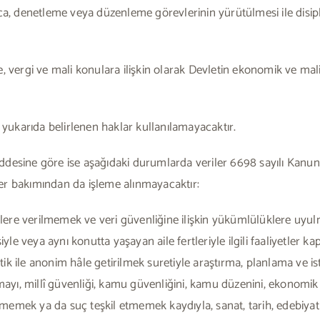
nca, denetleme veya düzenleme görevlerinin yürütülmesi ile disi
, vergi ve mali konulara ilişkin olarak Devletin ekonomik ve mali
k yukarıda belirlenen haklar kullanılamayacaktır.
ddesine göre ise aşağıdaki durumlarda veriler 6698 sayılı Kanu
riler bakımından da işleme alınmayacaktır:
işilere verilmemek ve veri güvenliğine ilişkin yükümlülüklere uyul
le veya aynı konutta yaşayan aile fertleriyle ilgili faaliyetler k
istik ile anonim hâle getirilmek suretiyle araştırma, planlama ve is
nmayı, millî güvenliği, kamu güvenliğini, kamu düzenini, ekonomik g
l etmemek ya da suç teşkil etmemek kaydıyla, sanat, tarih, edebiya