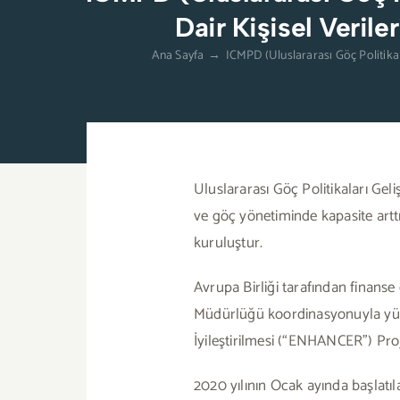
Dair Kişisel Veri
Ana Sayfa
→
ICMPD (Uluslararası Göç Politika
Uluslararası Göç Politikaları Geliş
ve göç yönetiminde kapasite artt
kuruluştur.
Avrupa Birliği tarafından finanse
Müdürlüğü koordinasyonuyla yürü
İyileştirilmesi (“ENHANCER”) P
2020 yılının Ocak ayında başlat