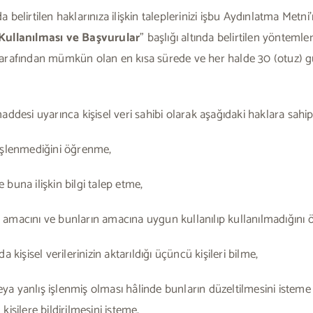
ıda belirtilen haklarınıza ilişkin taleplerinizi işbu Aydınlatma Met
Kullanılması ve Başvurular
” başlığı altında belirtilen yönteml
arafından mümkün olan en kısa sürede ve her halde 30 (otuz) gü
esi uyarınca kişisel veri sahibi olarak aşağıdaki haklara sahips
 işlenmediğini öğrenme,
 buna ilişkin bilgi talep etme,
me amacını ve bunların amacına uygun kullanılıp kullanılmadığını
kişisel verilerinizin aktarıldığı üçüncü kişileri bilme,
veya yanlış işlenmiş olması hâlinde bunların düzeltilmesini iste
 kişilere bildirilmesini isteme,