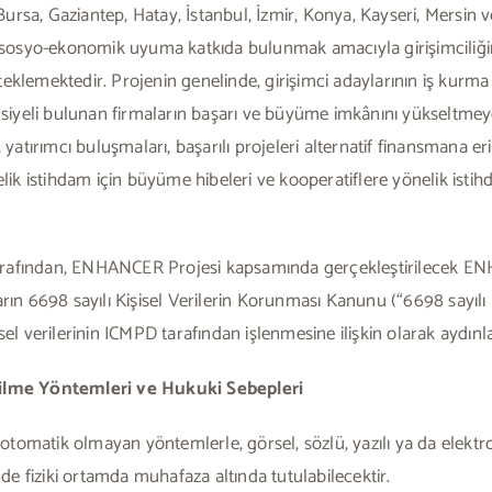
ursa, Gaziantep, Hatay, İstanbul, İzmir, Konya, Kayseri, Mersin 
osyo-ekonomik uyuma katkıda bulunmak amacıyla girişimciliğin 
eklemektedir. Projenin genelinde, girişimci adaylarının iş kurma 
yeli bulunan firmaların başarı ve büyüme imkânını yükseltmeye 
, yatırımcı buluşmaları, başarılı projeleri alternatif finansmana e
nelik istihdam için büyüme hibeleri ve kooperatiflere yönelik isti
arafından, ENHANCER Projesi kapsamında gerçekleştirilecek E
ların 6698 sayılı Kişisel Verilerin Korunması Kanunu (“6698 sayı
sel verilerinin ICMPD tarafından işlenmesine ilişkin olarak aydınl
ilme Yöntemleri ve Hukuki Sebepleri
a otomatik olmayan yöntemlerle, görsel, sözlü, yazılı ya da elektr
m de fiziki ortamda muhafaza altında tutulabilecektir.