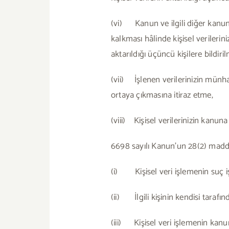
(vi) Kanun ve ilgili diğer kanu
kalkması hâlinde kişisel verilerin
aktarıldığı üçüncü kişilere bildiri
(vii) İşlenen verilerinizin münha
ortaya çıkmasına itiraz etme,
(viii) Kişisel verilerinizin kanun
6698 sayılı Kanun’un 28(2) madde
(i) Kişisel veri işlemenin suç i
(ii) İlgili kişinin kendisi tarafınd
(iii) Kişisel veri işlemenin kan