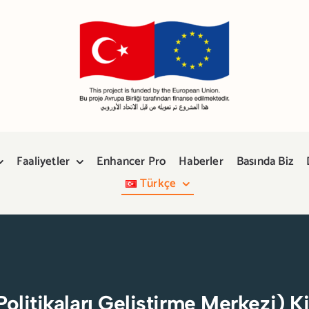
Faaliyetler
Enhancer Pro
Haberler
Basında Biz
Türkçe
litikaları Geliştirme Merkezi) Ki