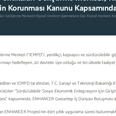
lerin Korunması Kanunu Kapsamınd
ları Geliştirme Merkezi) Kişisel Verilerin İşlenmesine Dair Kişisel Veriler
tirme Merkezi (“ICMPD”), yenilikçi, kapsayıcı ve sürdürülebilir göç 
ırmayı hedefleyen, 20 devletin üye olduğu ve 90 ülkede faaliyet 
 edilen ve ICMPD tarafından, T.C. Sanayi ve Teknoloji Bakanlığı 
tülen “Sürdürülebilir Sosyo-Ekonomik Entegrasyon için Girişimc
rojesi” kapsamında, ENHANCER Gaziantep İş Dünyası Buluşması 
ılan ENHANCER Projesi’nin dört yıllık uygulama süresi bulunmak