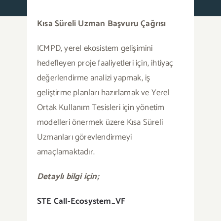
Kısa Süreli Uzman Başvuru Çağrısı
Basında Biz
ICMPD, yerel ekosistem gelişimini
Duyurular
hedefleyen proje faaliyetleri için, ihtiyaç
değerlendirme analizi yapmak, iş
Blog
geliştirme planları hazırlamak ve Yerel
Ortak Kullanım Tesisleri için yönetim
İletişim
modelleri önermek üzere Kısa Süreli
Uzmanları görevlendirmeyi
Türkçe
amaçlamaktadır.
Detaylı bilgi için;
STE Call-Ecosystem_VF