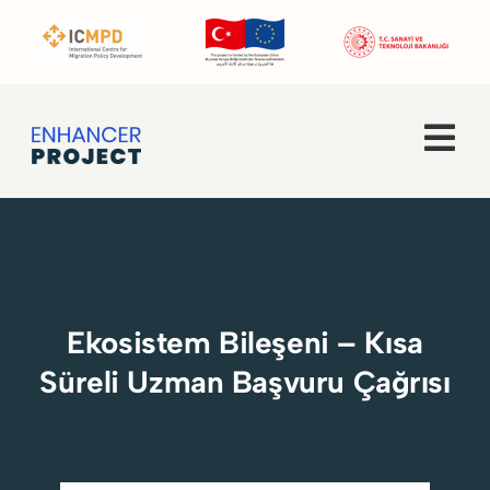
Skip
to
content
Tog
Navi
Ana Sayfa
Hakkımızda
Ekosistem Bileşeni – Kısa
Faaliyetler
Süreli Uzman Başvuru Çağrısı
Enhancer Pro
Haberler