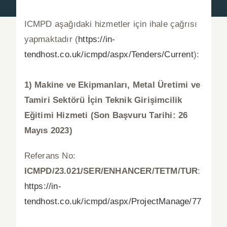
ICMPD aşağıdaki hizmetler için ihale çağrısı
Basında Biz
yapmaktadır
(
https://in-
tendhost.co.uk/icmpd/aspx/Tenders/Current
):
Duyurular
1) Makine ve Ekipmanları, Metal Üretimi ve
Blog
Tamiri Sektörü İçin Teknik Girişimcilik
Eğitimi Hizmeti (Son Başvuru Tarihi: 26
İletişim
Mayıs 2023)
Türkçe
Referans No:
ICMPD/23.021/SER/ENHANCER/TETM/TUR
:
https://in-
tendhost.co.uk/icmpd/aspx/ProjectManage/77