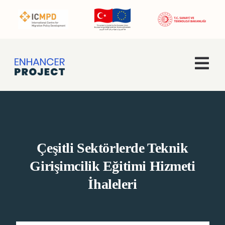
Skip
to
content
Togg
Navi
Ana Sayfa
Hakkımızda
Çeşitli Sektörlerde Teknik
Faaliyetler
Girişimcilik Eğitimi Hizmeti
İhaleleri
Enhancer Pro
Haberler