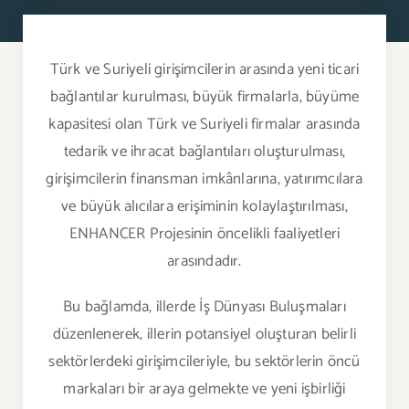
Haberler
Basında Biz
Türk ve Suriyeli girişimcilerin arasında yeni ticari
bağlantılar kurulması, büyük firmalarla, büyüme
Duyurular
kapasitesi olan Türk ve Suriyeli firmalar arasında
tedarik ve ihracat bağlantıları oluşturulması,
Blog
girişimcilerin finansman imkânlarına, yatırımcılara
ve büyük alıcılara erişiminin kolaylaştırılması,
İletişim
ENHANCER Projesinin öncelikli faaliyetleri
arasındadır.
Türkçe
Bu bağlamda, illerde İş Dünyası Buluşmaları
düzenlenerek, illerin potansiyel oluşturan belirli
sektörlerdeki girişimcileriyle, bu sektörlerin öncü
markaları bir araya gelmekte ve yeni işbirliği