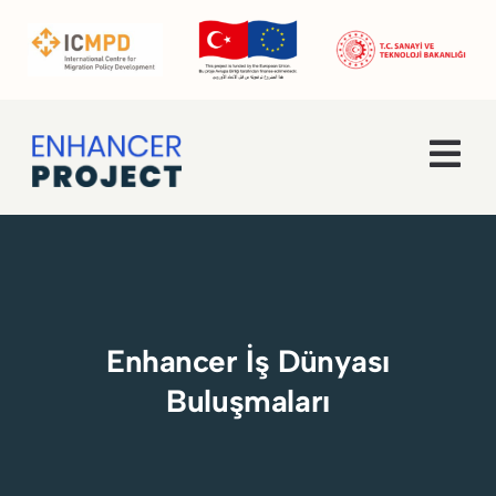
Skip
to
content
Tog
Navi
Ana Sayfa
Hakkımızda
Enhancer İş Dünyası
Faaliyetler
Buluşmaları
Enhancer Pro