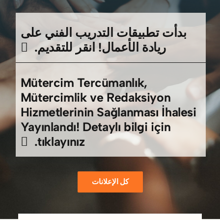
أخبار
الإعلانات المبوبة
بدأت تطبيقات التدريب الفني على
ريادة الأعمال! انقر للتقديم.
مدونة
Mütercim Tercümanlık,
اتصال
Mütercimlik ve Redaksiyon
Hizmetlerinin Sağlanması İhalesi
العربية
Yayınlandı! Detaylı bilgi için
tıklayınız.
كل الإعلانات