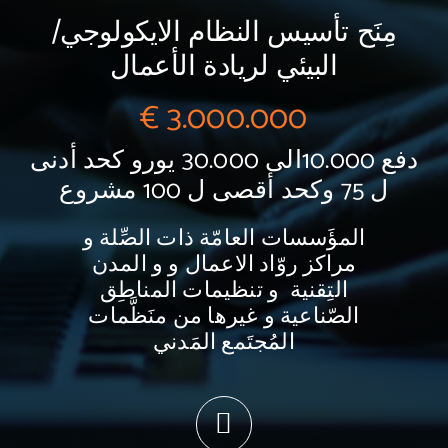
مِنَح تأسيس النظام الايكولوجي/
البيئي لريادة الأعمال
3.000
.000 €
دفع 10.000الى 30.000 يورو كحد أدنى
ل 75 وكحد أقصى ل 100 مشروع
المؤَسسات العامّة ذات الصِّلة و
مراكز روّاد الاعمال و و المدن
التِقنية و تنظيمات المناطِق
الصّناعية و غيرها من منَظَّمات
المُجتَمع المَدني